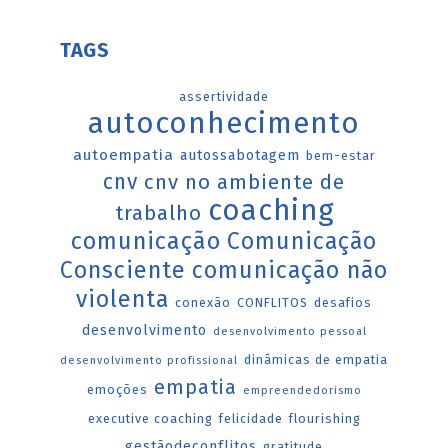
TAGS
assertividade
autoconhecimento
autoempatia
autossabotagem
bem-estar
cnv
cnv no ambiente de
coaching
trabalho
comunicação
Comunicação
Consciente
comunicação não
violenta
conexão
CONFLITOS
desafios
desenvolvimento
desenvolvimento pessoal
dinâmicas de empatia
desenvolvimento profissional
empatia
emoções
empreendedorismo
executive coaching
felicidade
flourishing
gestãodeconflitos
gratitude