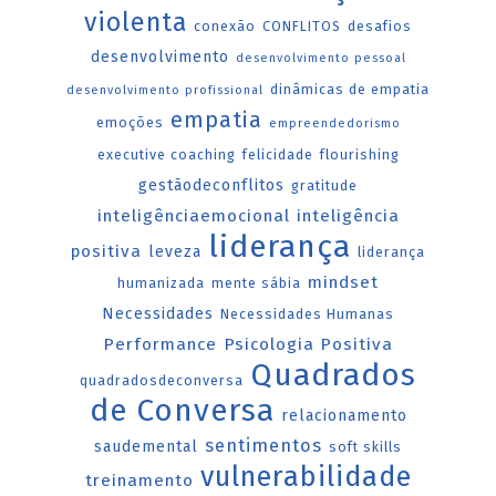
violenta
conexão
CONFLITOS
desafios
desenvolvimento
desenvolvimento pessoal
dinâmicas de empatia
desenvolvimento profissional
empatia
emoções
empreendedorismo
executive coaching
felicidade
flourishing
gestãodeconflitos
gratitude
inteligênciaemocional
inteligência
liderança
positiva
leveza
liderança
mindset
humanizada
mente sábia
Necessidades
Necessidades Humanas
Performance
Psicologia Positiva
Quadrados
quadradosdeconversa
de Conversa
relacionamento
sentimentos
saudemental
soft skills
vulnerabilidade
treinamento