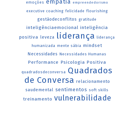
empatia
emoções
empreendedorismo
executive coaching
felicidade
flourishing
gestãodeconflitos
gratitude
inteligênciaemocional
inteligência
liderança
positiva
leveza
liderança
mindset
humanizada
mente sábia
Necessidades
Necessidades Humanas
Performance
Psicologia Positiva
Quadrados
quadradosdeconversa
de Conversa
relacionamento
sentimentos
saudemental
soft skills
vulnerabilidade
treinamento