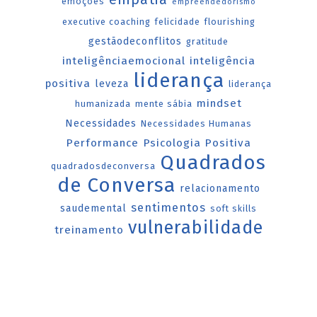
emoções
empreendedorismo
executive coaching
felicidade
flourishing
gestãodeconflitos
gratitude
inteligênciaemocional
inteligência
liderança
positiva
leveza
liderança
mindset
humanizada
mente sábia
Necessidades
Necessidades Humanas
Performance
Psicologia Positiva
Quadrados
quadradosdeconversa
de Conversa
relacionamento
sentimentos
saudemental
soft skills
vulnerabilidade
treinamento