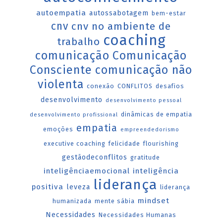
autoempatia
autossabotagem
bem-estar
cnv
cnv no ambiente de
coaching
trabalho
comunicação
Comunicação
Consciente
comunicação não
violenta
conexão
CONFLITOS
desafios
desenvolvimento
desenvolvimento pessoal
dinâmicas de empatia
desenvolvimento profissional
empatia
emoções
empreendedorismo
executive coaching
felicidade
flourishing
gestãodeconflitos
gratitude
inteligênciaemocional
inteligência
liderança
positiva
leveza
liderança
mindset
humanizada
mente sábia
Necessidades
Necessidades Humanas