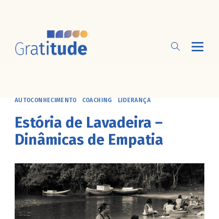
AUTOCONHECIMENTO
COACHING
LIDERANÇA
Estória de Lavadeira –
Dinâmicas de Empatia