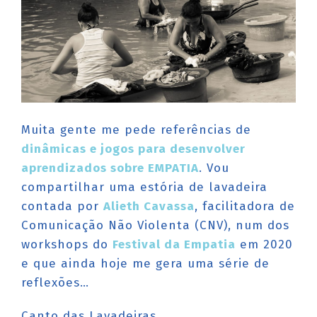
Muita gente me pede referências de
dinâmicas e jogos para desenvolver
aprendizados sobre EMPATIA
. Vou
compartilhar uma estória de lavadeira
contada por
Alieth Cavassa
, facilitadora de
Comunicação Não Violenta (CNV), num dos
workshops do
Festival da Empatia
em 2020
e que ainda hoje me gera uma série de
reflexões…
Canto das Lavadeiras…