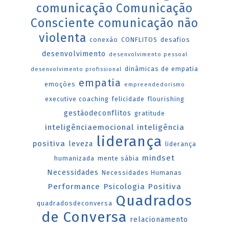
comunicação
Comunicação
Consciente
comunicação não
violenta
conexão
CONFLITOS
desafios
desenvolvimento
desenvolvimento pessoal
dinâmicas de empatia
desenvolvimento profissional
empatia
emoções
empreendedorismo
executive coaching
felicidade
flourishing
gestãodeconflitos
gratitude
inteligênciaemocional
inteligência
liderança
positiva
leveza
liderança
mindset
humanizada
mente sábia
Necessidades
Necessidades Humanas
Performance
Psicologia Positiva
Quadrados
quadradosdeconversa
de Conversa
relacionamento